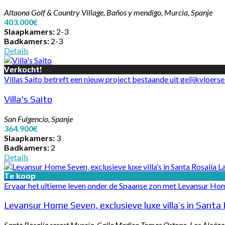
Altaona Golf & Country Village, Baños y mendigo, Murcia, Spanje
403.000€
Slaapkamers:
2-3
Badkamers:
2-3
Details
Verkocht!
Villas Saito betreft een nieuw project bestaande uit gelijkvloerse v
Villa's Saito
San Fulgencio, Spanje
364.900€
Slaapkamers:
3
Badkamers:
2
Details
Te koop
Ervaar het ultieme leven onder de Spaanse zon met Levansur Home
Levansur Home Seven, exclusieve luxe villa’s in Santa 
Santa Rosalía resort Murcia, Calle Medico Tomas Ortono, Los Alcáza