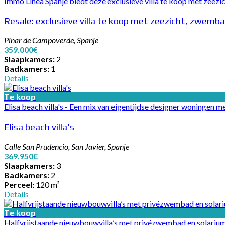
Immo Linea Spanje biedt deze exclusieve villa te koop met zeezic
Resale: exclusieve villa te koop met zeezicht, zwemba
Pinar de Campoverde, Spanje
359.000€
Slaapkamers:
2
Badkamers:
1
Details
Te koop
Elisa beach villa's - Een mix van eigentijdse designer woningen met
Elisa beach villa's
Calle San Prudencio, San Javier, Spanje
369.950€
Slaapkamers:
3
Badkamers:
2
Perceel:
120 m²
Details
Te koop
Halfvrijstaande nieuwbouwvilla’s met privézwembad en solarium