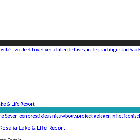
illa's, verdeeld over verschillende fases, in de prachtige stad San Fu
 Seven, een prestigieus nieuwbouwproject gelegen in het iconische
Rosalía Lake & Life Resort
res, Spanje