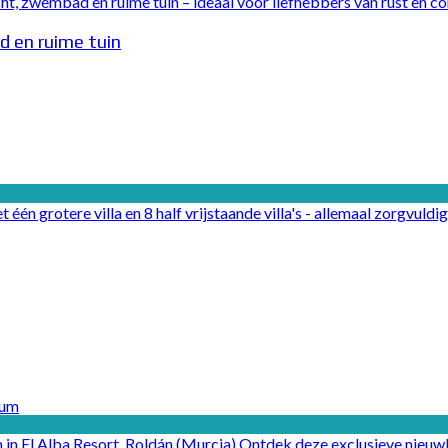
ht, zwembad en ruime tuin – ideaal voor liefhebbers van rust en c
d en ruime tuin
 één grotere villa en 8 half vrijstaande villa's - allemaal zorgvuld
 in El Alba Resort, Roldán (Murcia) Ontdek deze exclusieve nieu