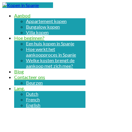
Aanbod
Appartement kopen
Bungalow kopen
Villa kopen
Hoe beginnen?
Een huis kopen in Spanje
Hoe werkt het
aankoopproces in Spanje
Welke kosten brengt de
aankoop met zich mee?
Blog
Contacteer ons
Beurzen
Lang.
Dutch
French
English