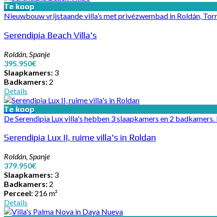
Te koop
Nieuwbouw vrijstaande villa’s met privézwembad in Roldán, To
Serendipia Beach Villa's
Roldán, Spanje
395.950€
Slaapkamers:
3
Badkamers:
2
Details
Te koop
De Serendipia Lux villa's hebben 3 slaapkamers en 2 badkamers. Er
Serendipia Lux II, ruime villa's in Roldan
Roldán, Spanje
379.950€
Slaapkamers:
3
Badkamers:
2
Perceel:
216 m²
Details