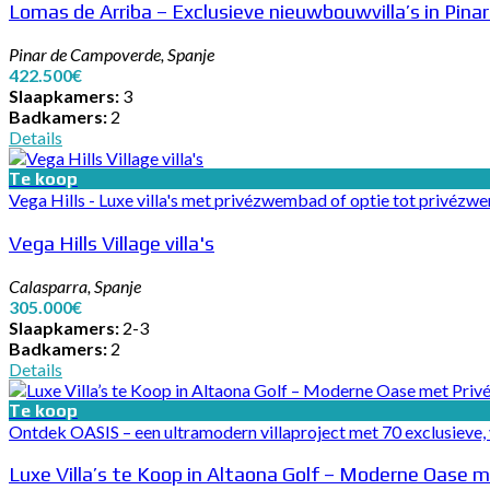
Lomas de Arriba – Exclusieve nieuwbouwvilla’s in Pin
Pinar de Campoverde, Spanje
422.500€
Slaapkamers:
3
Badkamers:
2
Details
Te koop
Vega Hills - Luxe villa's met privézwembad of optie tot privézwem
Vega Hills Village villa's
Calasparra, Spanje
305.000€
Slaapkamers:
2-3
Badkamers:
2
Details
Te koop
Ontdek OASIS – een ultramodern villaproject met 70 exclusieve, v
Luxe Villa’s te Koop in Altaona Golf – Moderne Oase