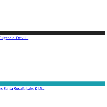
lgencio. De vill...
 Santa Rosalía Lake & Lif...