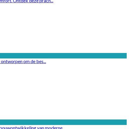
omfort. Ontdek deze prach...
ig ontworpen om de bes...
wbouwontwikkeling van moderne,...