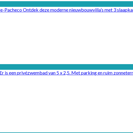
rre-Pacheco Ontdek deze moderne nieuwbouwvilla’s met 3 slaapka
 is een privézwembad van 5 x 2,5. Met parking en ruim zonneterras 