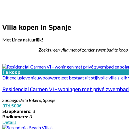
Villa kopen in Spanje
Met Linea natuurlijk!
Zoekt u een villa met of zonder zwembad te koop i
Te koop
Dit exclusieve nieuwbouwproject bestaat uit stijlvolle villa's, e
Residencial Carmen VI - woningen met privé zwembad
Santiago de la Ribera, Spanje
376.500€
Slaapkamers:
3
Badkamers:
3
Details