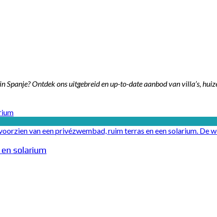
n Spanje? Ontdek ons uitgebreid en up-to-date aanbod van villa’s, huiz
lk voorzien van een privézwembad, ruim terras en een solarium. De 
 en solarium